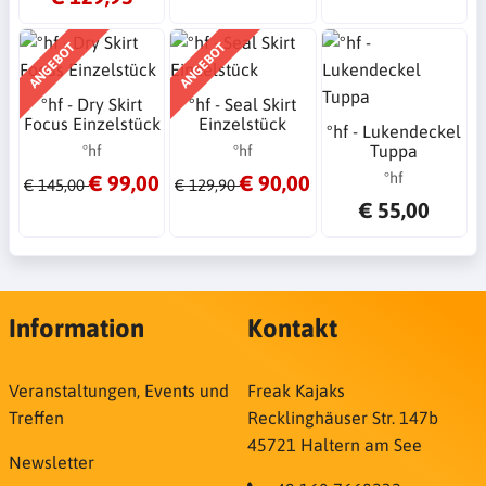
ANGEBOT
ANGEBOT
°hf - Dry Skirt
°hf - Seal Skirt
Focus Einzelstück
Einzelstück
°hf - Lukendeckel
Tuppa
°hf
°hf
°hf
€ 99,00
€ 90,00
€ 145,00
€ 129,90
€ 55,00
Information
Kontakt
Veranstaltungen, Events und
Freak Kajaks
Treffen
Recklinghäuser Str. 147b
45721 Haltern am See
Newsletter